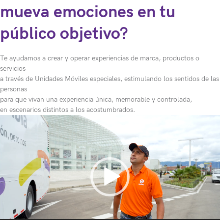
mueva emociones en tu
público objetivo?
Te ayudamos a crear y operar experiencias de marca, productos o
servicios
a través de Unidades Móviles especiales, estimulando los sentidos de las
personas
para que vivan una experiencia única, memorable y controlada,
en escenarios distintos a los acostumbrados.
R
e
p
r
o
d
u
c
t
o