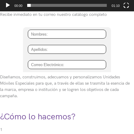
r
00:00
01:10
d
e
Recibe inmediato en tu correo nuestro catálogo completo
v
í
d
e
o
Diseñamos, construimos, adecuamos y personalizamos Unidades
Móviles Especiales para que, a través de ellas se trasmita la esencia de
la marca, empresa o institución y se logren los objetivos de cada
campaña.
¿Cómo lo hacemos?
1