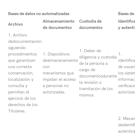
Bases de datos no automatizadas
Bases de
Almacenamiento
Custodia de
Identific
Archivo
de
documentos
documentos
y
autent
1. Archivo
dedocumentación
siguiendo
1. Deber de
procedimientos
1. Dispositivos
1.
diligencia y custodia
que garanticen
dealmacenamiento
Identific
de la persona a
una correcta
con
de usuar
cargo de
conservación,
mecanismos que
los siste
documentosdurante
localización y
impidan el acceso
informac
la revisión o
consulta y
a personas no
verificac
tramitación de los
permitan el
autorizadas.
autorizac
mismos.
ejercicio de los
derechos de los
Titulares.
2. Meca
deidentif
autentic