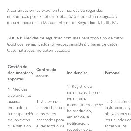
A continuación, se exponen las medidas de seguridad
implantadas por e-motion Global SAS, que están recogidas y
desarrolladas en su Manual Interno de Seguridad (I, II, III, IV).
TABLA I:
Medidas de seguridad comunes para todo tipo de datos
(públicos, semiprivados, privados, sensibles) y bases de datos
(automatizadas, no automatizadas)
Gestión de
Control de
documentos y
Incidencias
Personal
acceso
soportes
1. Registro de
1. Medidas
incidencias: tipo de
que eviten el
incidencia,
acceso
1. Acceso de
1. Definición d
momento en que se
indebido o
usuarioslimitado
lasfunciones y
ha producido,
larecuperación
a los datos
obligaciones d
emisor de la
de los datos
necesarios para
los usuarios c
notificación,
que han sido
el desarrollo de
acceso a los
receptor de la