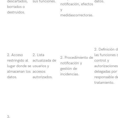
descartados,
sus funciones.
datos.
notificación, efectos
borrados o
y
destruidos.
medidascorrectoras.
2. Definición d
2. Acceso
2. Lista
las funciones 
2. Procedimiento de
restringido al
actualizada de
control y
notificación y
lugar donde se
usuarios y
autorizaciones
gestión de
almacenan los
accesos
delegadas por 
incidencias.
datos.
autorizados.
responsable d
tratamiento.
3.