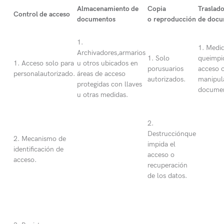
Almacenamiento de
Copia
Traslad
Control de
acceso
documentos
o
reproducción
de
docu
1.
1. Medi
Archivadores,armarios
1. Solo
queimpi
1. Acceso solo para
u otros ubicados en
porusuarios
acceso 
personalautorizado.
áreas de acceso
autorizados.
manipul
protegidas con llaves
documen
u otras medidas.
2.
Destrucciónque
2. Mecanismo de
impida el
identificación de
acceso o
acceso.
recuperación
de los datos.